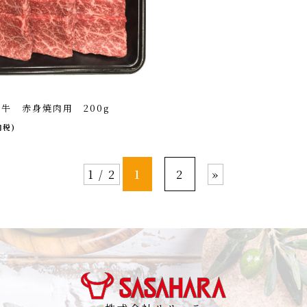
牛 赤身焼肉用 200g
内税)
1 / 2
1
2
»