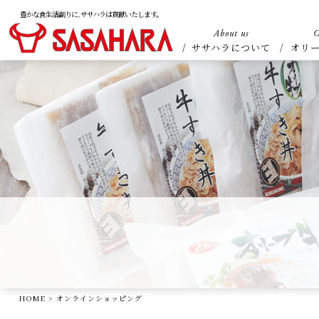
豊かな食生活創りに､ササハラは貢献いたします。
About us
O
ササハラについて
オリ
HOME
>
オンラインショッピング